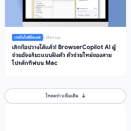
เทคโนโลยีอัพเดต
6 เดือน ago
เลิกก๊อปวางได้แล้ว! BrowserCopilot AI ผู้
ช่วยอัจฉริยะแบบฝังตัว ตัวช่วยใหม่ของสาย
โปรดักทีฟบน Mac
โหลดข่าวเพิ่มเติม