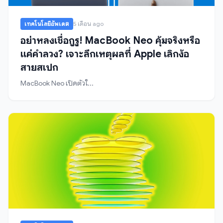
เทคโนโลยีอัพเดต
5 เดือน ago
อย่าหลงเชื่อกูรู! MacBook Neo คุ้มจริงหรือ
แค่คำลวง? เจาะลึกเหตุผลที่ Apple เลิกง้อ
สายสเปก
MacBook Neo เปิดตัวใ...