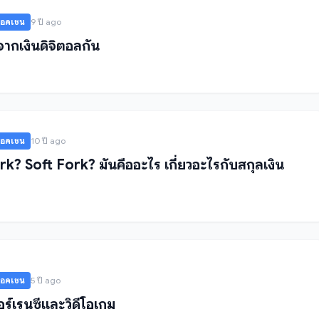
๊อคเชน
9 ปี ago
ากเงินดิจิตอลกัน
๊อคเชน
10 ปี ago
k? Soft Fork? มันคืออะไร เกี่ยวอะไรกับสกุลเงิน
๊อคเชน
5 ปี ago
ร์เรนซีและวิดีโอเกม