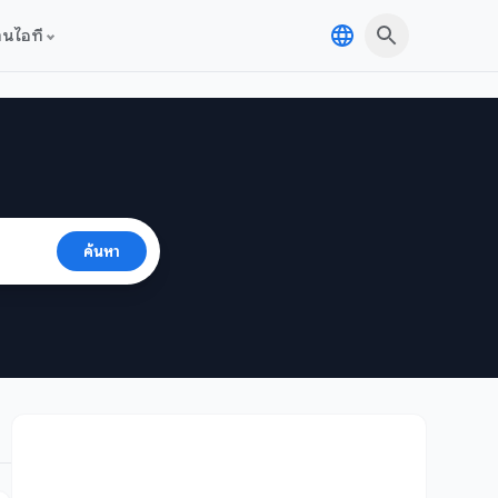
านไอที
ค้นหา