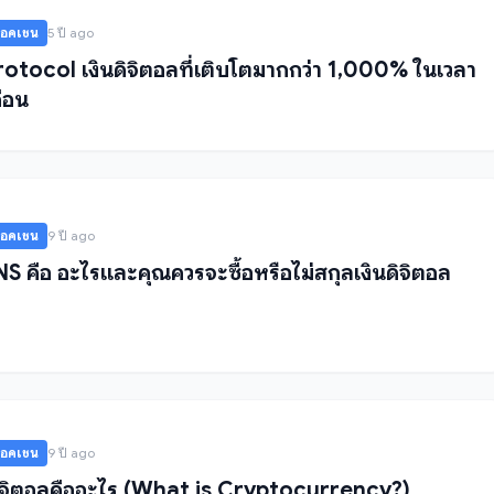
๊อคเชน
5 ปี ago
tocol เงินดิจิตอลที่เติบโตมากกว่า 1,000% ในเวลา
ดือน
๊อคเชน
9 ปี ago
 คือ อะไรและคุณควรจะซื้อหรือไม่สกุลเงินดิจิตอล
๊อคเชน
9 ปี ago
ดิจิตอลคืออะไร (What is Cryptocurrency?)