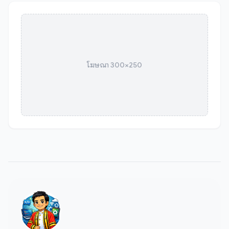
โฆษณา 300×250