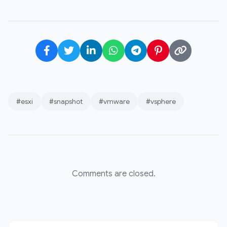
#esxi
#snapshot
#vmware
#vsphere
Comments are closed.