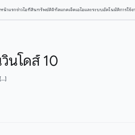
หน้าแรก
ข่าวไอที
สินทรัพย์ดิจิทัล
แกดเจ็ต
เอไอและระบบอัตโนมัติ
การใช้ง
ินโดส์ 10
 […]