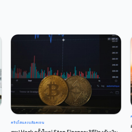
คริปโตและบล๊อคเชน