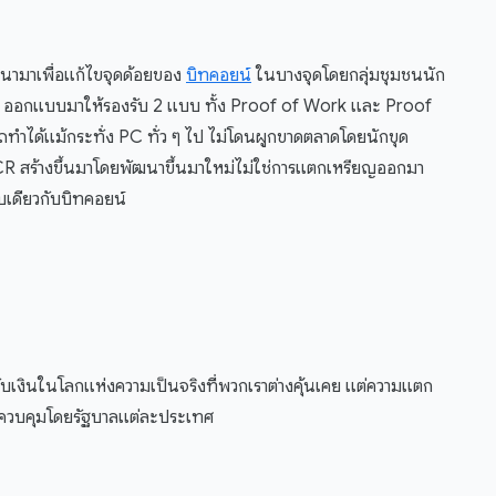
ฒนามาเพื่อแก้ไขจุดด้อยของ
บิทคอยน์
ในบางจุดโดยกลุ่มชุมชนนัก
ed ออกแบบมาให้รองรับ 2 แบบ ทั้ง Proof of Work และ Proof
รถทำได้แม้กระทั่ง PC ทั่ว ๆ ไป ไม่โดนผูกขาดตลาดโดยนักขุด
R สร้างขึ้นมาโดยพัฒนาขึ้นมาใหม่ไม่ใช่การแตกเหรียญออกมา
ดียวกับบิทคอยน์
กับเงินในโลกแห่งความเป็นจริงที่พวกเราต่างคุ้นเคย แต่ความแตก
ถูกควบคุมโดยรัฐบาลแต่ละประเทศ