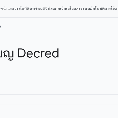
หน้าแรก
ข่าวไอที
สินทรัพย์ดิจิทัล
แกดเจ็ต
เอไอและระบบอัตโนมัติ
การใช้ง
d
รียญ Decred