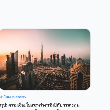
คริปโตและบล๊อคเชน
สรุป: ความเชื่อมโยงระหว่างทรัมป์กับการลงทุน