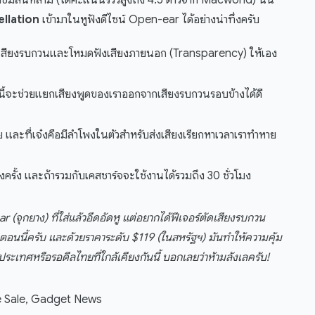
ำชมล้นหลาม (ได้คะแนนรีวิวสูงถึง 4.5 ดาวจาก Macworld) นั่น
llation
เข้ามาในหูฟังดีไซน์ Open-ear ได้อย่างน่าทึ่งครับ
เสียงรบกวนและโหมดฟังเสียงภายนอก (Transparency) ให้เอง
ัวนี้จะช่วยแยกเสียงพูดของเราออกจากเสียงรบกวนรอบข้างได้ดี
าย และที่เจ๋งคือมีลำโพงในตัวสำหรับส่งเสียงเรียกหาเวลาเราทำหาย
่งครั้ง และถ้ารวมกับเคสชาร์จจะใช้งานได้รวมถึง 30 ชั่วโมง
 (จุกยาง) ที่ใส่แล้วอึดอัดหู แต่อยากได้ฟีเจอร์ตัดเสียงรบกวน
อนนี้ครับ และด้วยราคาระดับ $119 (ในสหรัฐฯ) มันทำให้ความคุ้ม
ประเทศหรือรอดีลไทยที่ใกล้เคียงกันนี้ บอกเลยว่าห้ามลังเลครับ!
e Sale, Gadget News