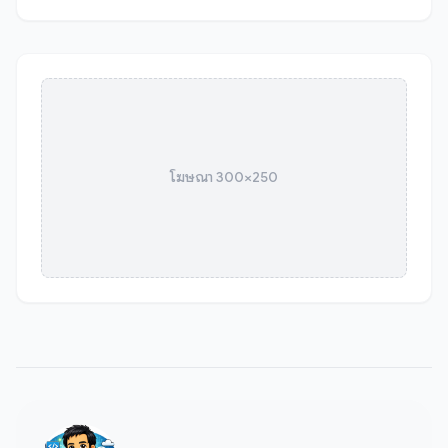
โฆษณา 300×250