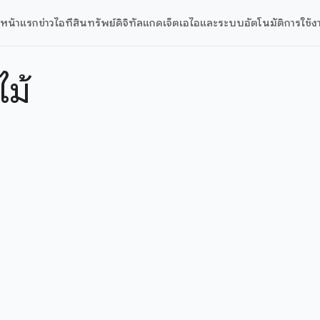
หน้าแรก
ข่าวไอที
สินทรัพย์ดิจิทัล
แกดเจ็ต
เอไอและระบบอัตโนมัติ
การใช้ง
ม้
น