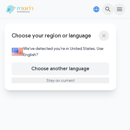
Skip to content
Skip to content
สมัครบิทคอยน์
Choose your region or language
1
บทความ
We've detected you're in United States. Use
English?
Choose another language
Stay on current