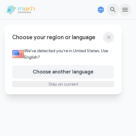
Skip to content
Skip to content
อาชีพเสริม
Choose your region or language
1
บทความ
We've detected you're in United States. Use
English?
Choose another language
Stay on current