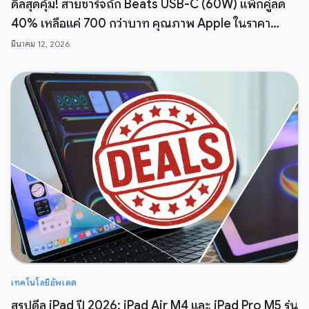
ดีลสุดคุ้ม! สายชาร์จถัก Beats USB-C (60W) แพ็กคู่ลด
40% เหลือแค่ 700 กว่าบาท คุณภาพ Apple ในราคา
สบายกระเป๋า
มีนาคม 12, 2026
เทคโนโลยีอัพเดต
สรุปดีล iPad ปี 2026: iPad Air M4 และ iPad Pro M5 รุ่น