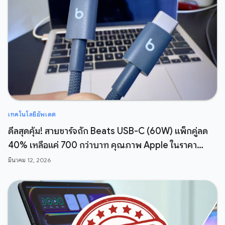
เทคโนโลยีอัพเดต
ดีลสุดคุ้ม! สายชาร์จถัก Beats USB-C (60W) แพ็กคู่ลด
40% เหลือแค่ 700 กว่าบาท คุณภาพ Apple ในราคา
สบายกระเป๋า
มีนาคม 12, 2026