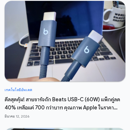
เทคโนโลยีอัพเดต
ดีลสุดคุ้ม! สายชาร์จถัก Beats USB-C (60W) แพ็กคู่ลด
40% เหลือแค่ 700 กว่าบาท คุณภาพ Apple ในราคา
สบายกระเป๋า
มีนาคม 12, 2026