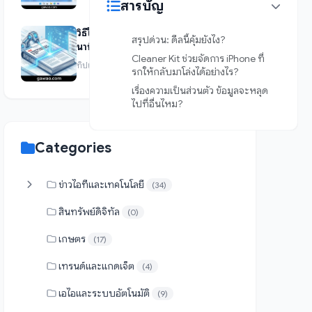
สารบัญ
วิธีใช้ AI สรุปเอกสาร PDF ยาวๆ ใน 1
สรุปด่วน: ดีลนี้คุ้มยังไง?
นาที
Cleaner Kit ช่วยจัดการ iPhone ที่
ทิปเทคนิค • 4 เดือน ago
รกให้กลับมาโล่งได้อย่างไร?
เรื่องความเป็นส่วนตัว ข้อมูลจะหลุด
ไปที่อื่นไหม?
Categories
ข่าวไอทีและเทคโนโลยี
(34)
สินทรัพย์ดิจิทัล
(0)
เกษตร
(17)
เทรนด์และแกดเจ็ต
(4)
เอไอและระบบอัตโนมัติ
(9)