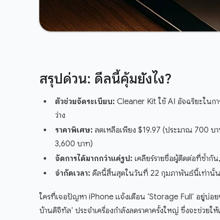
สรุปด่วน: ดีลนี้คุ้มยังไง?
ตัวช่วยจัดระเบียบ:
Cleaner Kit ใช้ AI อัจฉริยะในกา
ว่าง
ราคาพิเศษ:
ลดเหลือเพียง $19.97 (ประมาณ 700 บาท
3,600 บาท)
จัดการได้มากกว่าแค่รูป:
เคลียร์รายชื่อผู้ติดต่อที่ซ้
จำกัดเวลา:
ดีลนี้สิ้นสุดในวันที่ 22 กุมภาพันธ์นี้เท่านั้
ใครที่เจอปัญหา iPhone แจ้งเตือน ‘Storage Full’ อยู่บ่อย
บ้านดิจิทัล’ ประจำเครื่องกำลังลดราคาครั้งใหญ่ ซึ่งจะช่วยให