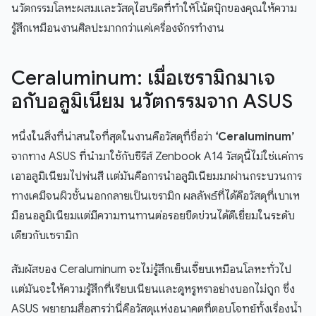
นวัตกรรมโลหะผสมและวัสดุไฮบริดที่ทำให้โน้ตบุ๊กของคุณให้ความ
รู้สึกเหมือนงานศิลปะมากกว่าแค่เครื่องจักรทำงาน
Ceraluminum: เมื่อเซรามิกมาเจ
อกับอลูมิเนียม นวัตกรรมจาก ASUS
หนึ่งในสิ่งที่น่าสนใจที่สุดในงานคือวัสดุที่ชื่อว่า
‘Ceraluminum’
จากทาง ASUS ที่นำมาใช้กับซีรีส์ Zenbook A14 วัสดุนี้ไม่ใช่แค่การ
เอาอลูมิเนียมไปพ่นสี แต่มันคือการนำอลูมิเนียมมาผ่านกระบวนการ
ทางเคมีจนผิวชั้นนอกกลายเป็นเซรามิก ผลลัพธ์ที่ได้คือวัสดุที่เบาเห
มือนอลูมิเนียมแต่มีความทนทานต่อรอยขีดข่วนได้ดีเยี่ยมในระดับ
เดียวกับเซรามิก
สัมผัสของ Ceraluminum จะไม่รู้สึกเย็นเจี๊ยบเหมือนโลหะทั่วไป
แต่มันจะให้ความรู้สึกที่เรียบเนียนและดูหรูหราอย่างบอกไม่ถูก ซึ่ง
ASUS พยายามสื่อสารว่านี่คือวัสดุแห่งอนาคตที่ตอบโจทย์ทั้งเรื่องน้ำ