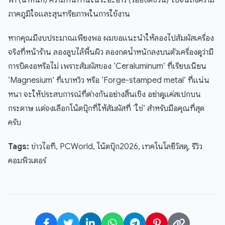
พา (น้ำหนัก) ความทนทานในระยะยาว (รอยขีดข่วน) ไปจนถึงความ
ภาคภูมิใจและสุนทรียภาพในการใช้งาน
หากคุณมีงบประมาณเพียงพอ ผมขอแนะนำให้ลองไปสัมผัสเครื่อง
จริงที่หน้าร้าน ลองลูบไล้พื้นผิว ลองกดน้ำหนักลงบนตัวเครื่องดูว่ามี
การบิดงอหรือไม่ เพราะสัมผัสของ ‘Ceraluminum’ ที่เรียบเนียน
‘Magnesium’ ที่เบาหวิว หรือ ‘Forge-stamped metal’ ที่แน่น
หนา จะให้ประสบการณ์ที่ต่างกันอย่างสิ้นเชิง อย่าดูแค่สเปกบน
กระดาษ แต่จงเลือกโน้ตบุ๊กที่ให้สัมผัสที่ ‘ใช่’ สำหรับมือคุณที่สุด
ครับ
Tags:
ข่าวไอที, PCWorld, โน้ตบุ๊ก2026, เทคโนโลยีวัสดุ, รีวิว
คอมพิวเตอร์