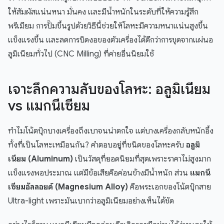
ให้สัมผัสแน่นหนา มั่นคง และมีน้ำหนักในระดับที่ให้ความรู้สึก
พรีเมียม การปั๊มขึ้นรูปด้วยวิธีนี้ช่วยให้โลหะมีความหนาแน่นสูงขึ้น
แข็งแรงขึ้น และลดการบิดงอของตัวเครื่องได้ดีกว่าการขุดจากแผ่นอ
ลูมิเนียมทั่วไป (CNC Milling) ที่ค่ายอื่นนิยมใช้
เจาะลึกความลับของโลหะ: อลูมิเนียม
vs แมกนีเซียม
ทำไมโน้ตบุ๊กบางเครื่องถึงเบาจนน่าตกใจ แต่บางเครื่องกลับหนักอึ้ง
ทั้งที่เป็นโลหะเหมือนกัน? คำตอบอยู่ที่ชนิดของโลหะครับ
อลูมิ
เนียม (Aluminum)
เป็นวัสดุที่ยอดนิยมที่สุดเพราะราคาไม่สูงมาก
แข็งแรงพอประมาณ แต่มีข้อเสียคือค่อนข้างมีน้ำหนัก ส่วน
แมกนี
เซียมอัลลอยด์ (Magnesium Alloy)
คือพระเอกของโน้ตบุ๊กสาย
Ultra-light เพราะมันเบากว่าอลูมิเนียมอย่างเห็นได้ชัด