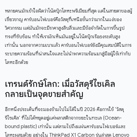
หลายคนมักเข้าใจผิดว่าโน้ตบุ๊กโลหะพรีเมียมที่สุด แต่ในสายตาของผู้
เชี่ยวชาญ คาร์บอนไฟเบอร์คือวัสดุที่เหนือชั้นกว่ามากในแง่ของ
วิศวกรรม แต่มันมักจะมีราคาสูงลิบลิ่วและมีข้อจำกัดในการขึ้นรูป
ทรงที่ซับซ้อน ทำให้เรามักเห็นมันอยู่ในโน้ตบุ๊กเรือธงระดับสูง
เท่านั้น นอกจากความเบาแล้ว คาร์บอนไฟเบอร์ยังมีคุณสมบัติในการ
ระบายความร้อนที่น่าสนใจและไม่นำพาความร้อนมาสู่มือผู้ใช้เท่ากับ
โลหะอีกด้วย
เทรนด์รักษ์โลก: เมื่อวัสดุรีไซเคิล
กลายเป็นจุดขายสำคัญ
อีกหนึ่งประเด็นที่จะมองข้ามไปไม่ได้ในปี 2026 คือการใช้ ‘วัสดุ
รีไซเคิล’ ที่ไม่ได้หยุดอยู่แค่พลาสติกจากขยะในทะเล (Ocean-
bound plastic) เท่านั้น แต่ลามไปถึงแผ่นคาร์บอนไฟเบอร์และ
โลหะผสมด้วย อย่างใน ThinkPad X1 Carbon รุ่นล่าสุด Lenovo