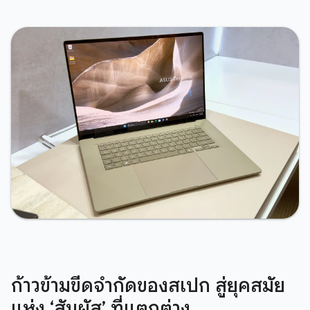
ก้าวข้ามขีดจำกัดของสเปก สู่ยุคสมัย
แห่ง ‘สัมผัส’ ที่แตกต่าง