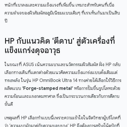
หนักที่เบาลงและความแข็งแรงที่เพิ่มขึ้น เหมาะสำหรับคนที่เบื่อ
ความจำเจของผิวสัมผัสอลูมิเนียมแบบเดิมๆ ที่เราเห็นกันมาเป็นสิบ
ปี
HP กับแนวคิด ‘ตีดาบ’ สู่ตัวเครื่องที่
แข็งแกร่งดุจอาวุธ
ในขณะที่ ASUS เน้นความเบาและนวัตกรรมผิวสัมผัส ฝั่ง HP กลับ
เลือกทางเดินที่แตกต่างด้วยแนวคิดความแข็งแกร่งแบบดั้งเดิมแต่
ทรงพลัง ในรุ่น HP OmniBook Ultra 14 ทางค่ายได้เลือกใช้วิธีการ
ผลิตแบบ
‘Forge-stamped metal’
หรือการปั๊มขึ้นรูปโลหะด้วย
ความร้อนและแรงกดมหาศาล ซึ่งเป็นกระบวนการเดียวกับการตีดาบ
ชั้นดี
เหตุผลที่ HP เลือกทำแบบนี้เพราะความเข้าใจในจิตวิทยาผู้บริโภคที่
ว่า ‘ความเบามักมาคู่กับความบอบบาง’ HP จึงต้องการสร้างโน้ตบุ๊กที่