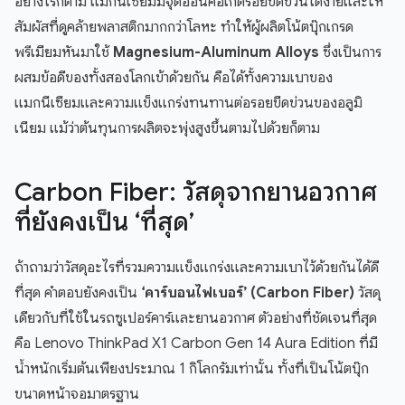
อย่างไรก็ตาม แมกนีเซียมมีจุดอ่อนคือเกิดรอยขีดข่วนได้ง่ายและให้
สัมผัสที่ดูคล้ายพลาสติกมากกว่าโลหะ ทำให้ผู้ผลิตโน้ตบุ๊กเกรด
พรีเมียมหันมาใช้
Magnesium-Aluminum Alloys
ซึ่งเป็นการ
ผสมข้อดีของทั้งสองโลกเข้าด้วยกัน คือได้ทั้งความเบาของ
แมกนีเซียมและความแข็งแกร่งทนทานต่อรอยขีดข่วนของอลูมิ
เนียม แม้ว่าต้นทุนการผลิตจะพุ่งสูงขึ้นตามไปด้วยก็ตาม
Carbon Fiber: วัสดุจากยานอวกาศ
ที่ยังคงเป็น ‘ที่สุด’
ถ้าถามว่าวัสดุอะไรที่รวมความแข็งแกร่งและความเบาไว้ด้วยกันได้ดี
ที่สุด คำตอบยังคงเป็น
‘คาร์บอนไฟเบอร์’ (Carbon Fiber)
วัสดุ
เดียวกับที่ใช้ในรถซูเปอร์คาร์และยานอวกาศ ตัวอย่างที่ชัดเจนที่สุด
คือ Lenovo ThinkPad X1 Carbon Gen 14 Aura Edition ที่มี
น้ำหนักเริ่มต้นเพียงประมาณ 1 กิโลกรัมเท่านั้น ทั้งที่เป็นโน้ตบุ๊ก
ขนาดหน้าจอมาตรฐาน