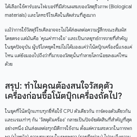
ได้เลือกใช้คาร์บอนไฟเบอร์ที่มีส่วนผสมของวัสดุชีวภาพ (Biological
materials) และโลหะรีไซเคิลในสัดส่วนที่สูงมาก
แม้ว่าการใช้วัสดุรีไซเคิลอาจจะไม่ได้ส่งผลต่อความรู้สึกขณะสัมผัส
โดยตรง แต่มันคือ ‘คุณค่าทางใจ’ และเป็นกลยุทธ์การขายที่สำคัญ
ในยุคปัจจุบัน ผู้บริโภคยุคใหม่ไม่ได้มองแค่ว่าโน้ตบุ๊กเครื่องนี้แรงแค่
ไหน แต่ยังมองไปถึงว่าที่มาของวัสดุนั้นทำลายโลกน้อยลงแค่ไหน
ด้วย
สรุป: ทำไมคุณต้องสนใจวัสดุตัว
เครื่องก่อนซื้อโน้ตบุ๊กเครื่องถัดไป?
ในยุคที่โน้ตบุ๊กแทบทุกยี่ห้อใช้ CPU ตัวเดียวกัน การ์ดจอตัวเดียวกัน
และแรมเท่าๆ กัน ‘วัสดุตัวเครื่อง’ กลายเป็นปัจจัยตัดสินที่สำคัญที่สุด
อย่างหนึ่ง มันส่งผลต่อทุกมิติการใช้งาน ตั้งแต่ความสะดวกในการพก