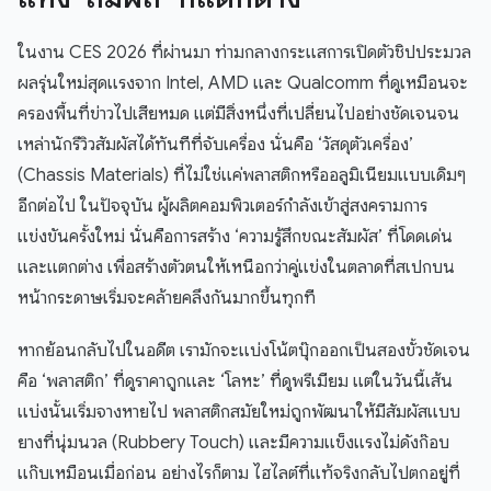
ในงาน CES 2026 ที่ผ่านมา ท่ามกลางกระแสการเปิดตัวชิปประมวล
ผลรุ่นใหม่สุดแรงจาก Intel, AMD และ Qualcomm ที่ดูเหมือนจะ
ครองพื้นที่ข่าวไปเสียหมด แต่มีสิ่งหนึ่งที่เปลี่ยนไปอย่างชัดเจนจน
เหล่านักรีวิวสัมผัสได้ทันทีที่จับเครื่อง นั่นคือ ‘วัสดุตัวเครื่อง’
(Chassis Materials) ที่ไม่ใช่แค่พลาสติกหรืออลูมิเนียมแบบเดิมๆ
อีกต่อไป ในปัจจุบัน ผู้ผลิตคอมพิวเตอร์กำลังเข้าสู่สงครามการ
แข่งขันครั้งใหม่ นั่นคือการสร้าง ‘ความรู้สึกขณะสัมผัส’ ที่โดดเด่น
และแตกต่าง เพื่อสร้างตัวตนให้เหนือกว่าคู่แข่งในตลาดที่สเปกบน
หน้ากระดาษเริ่มจะคล้ายคลึงกันมากขึ้นทุกที
หากย้อนกลับไปในอดีต เรามักจะแบ่งโน้ตบุ๊กออกเป็นสองขั้วชัดเจน
คือ ‘พลาสติก’ ที่ดูราคาถูกและ ‘โลหะ’ ที่ดูพรีเมียม แต่ในวันนี้เส้น
แบ่งนั้นเริ่มจางหายไป พลาสติกสมัยใหม่ถูกพัฒนาให้มีสัมผัสแบบ
ยางที่นุ่มนวล (Rubbery Touch) และมีความแข็งแรงไม่ดังก๊อบ
แก๊บเหมือนเมื่อก่อน อย่างไรก็ตาม ไฮไลต์ที่แท้จริงกลับไปตกอยู่ที่