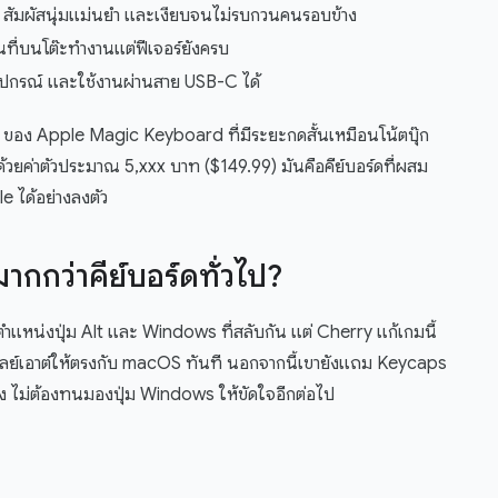
 สัมผัสนุ่มแม่นยำ และเงียบจนไม่รบกวนคนรอบข้าง
ที่บนโต๊ะทำงานแต่ฟีเจอร์ยังครบ
อุปกรณ์ และใช้งานผ่านสาย USB-C ได้
n) ของ Apple Magic Keyboard ที่มีระยะกดสั้นเหมือนโน้ตบุ๊ก
วยค่าตัวประมาณ 5,xxx บาท ($149.99) มันคือคีย์บอร์ดที่ผสม
 ได้อย่างลงตัว
กกว่าคีย์บอร์ดทั่วไป?
แหน่งปุ่ม Alt และ Windows ที่สลับกัน แต่ Cherry แก้เกมนี้
บเลย์เอาต์ให้ตรงกับ macOS ทันที นอกจากนี้เขายังแถม Keycaps
อง ไม่ต้องทนมองปุ่ม Windows ให้ขัดใจอีกต่อไป