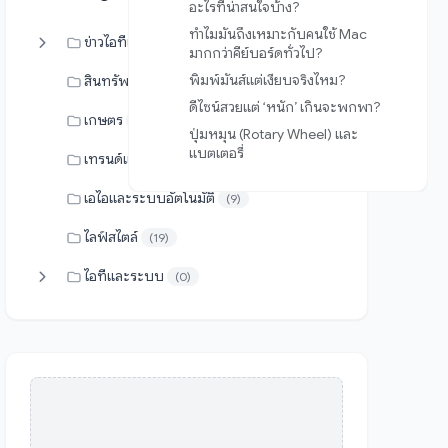
อะไรที่น่าสนใจบ้าง?
ทำไมมันถึงเหมาะกับคนใช้ Mac
ข่าวไอทีและเทคโนโลยี
(34)
มากกว่าคีย์บอร์ดทั่วไป?
พิมพ์มันส์แต่เงียบจริงไหม?
สินทรัพย์ดิจิทัล
(0)
ดีไซน์สวยแต่ ‘หนัก’ เกินจะพกพา?
เกษตร
(17)
ปุ่มหมุน (Rotary Wheel) และ
แบตเตอรี่
เทรนด์และแกดเจ็ต
(4)
เอไอและระบบอัตโนมัติ
(9)
ไลฟ์สไตล์
(19)
ไอทีและระบบ
(0)