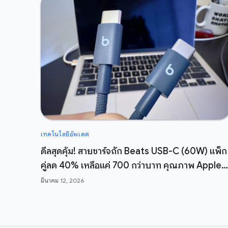
เทคโนโลยีอัพเดต
ดีลสุดคุ้ม! สายชาร์จถัก Beats USB-C (60W) แพ็ก
คู่ลด 40% เหลือแค่ 700 กว่าบาท คุณภาพ Apple
ในราคาสบายกระเป๋า
มีนาคม 12, 2026