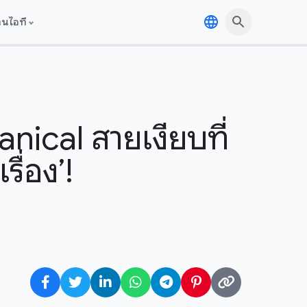
านไอที
nical สายเงียบที่
ื่อง’!