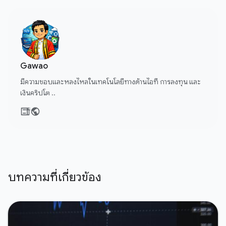
Gawao
มีความชอบและหลงไหลในเทคโนโลยีทางด้านไอที การลงทุน และ
เงินคริปโต ..
บทความที่เกี่ยวข้อง