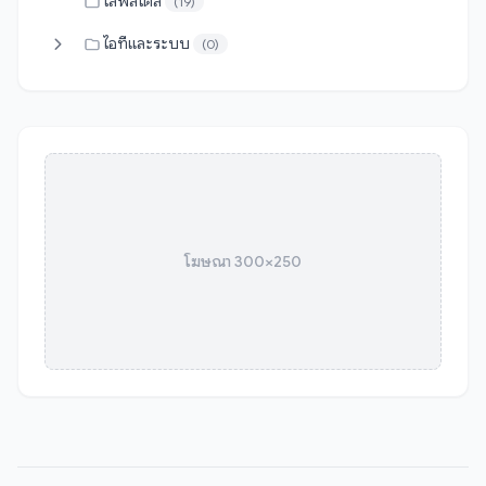
ไลฟ์สไตล์
(19)
ไอทีและระบบ
(0)
โฆษณา 300×250