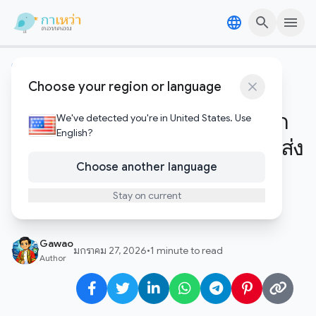
Skip to content
Skip to content
คริปโตและบล๊อคเชน
Choose your region or language
สัญญาณเตือนระดับโลก!
Ethereum เตรียมรับแรงกระแทก
We've detected you're in United States. Use
English?
เชิงบวก หลังดัชนีสภาพคล่องโลกส่ง
Choose another language
สัญญาณเดียวกับตอนราคาพุ่ง
200%
Stay on current
Gawao
มกราคม 27, 2026
•
1 minute to read
Author