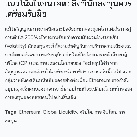
แนวโน้มในอนาคต: สิ่งที่นักลงทุนควร
เตรียมรับมือ
แม้ว่าสัญญาณทางเทคนิคและปัจจัยมหภาคจะดูสดใส แต่เส้นทางสู่
การเติบโต 200% มักจะมาพร้อมกับความผันผวนในระยะสั้น
(Volatility) นักลงทุนควรให้ความสำคัญกับการบริหารความเสี่ยงและ
การติดตามตัวเลขทางเศรษฐกิจอย่างใกล้ชิด โดยเฉพาะดัชนีราคาผู้
บริโภค (CPI) และการแถลงนโยบายของ Fed สรุปได้ว่า หาก
สัญญาณสภาพคล่องทั่วโลกยังคงรักษาทิศทางบวกเช่นนี้ต่อไป และ
กลุ่มวาฬยังคงเดินหน้าเก็บของอย่างต่อเนื่อง Ethereum อาจกำลัง
อยู่บนจุดเริ่มต้นของวัฏจักรขาขึ้นรอบใหม่ที่จะเปลี่ยนโฉมหน้าพอร์ต
การลงทุนของหลายคนไปอย่างสิ้นเชิง
Tags:
Ethereum, Global Liquidity, คริปโต, การเงินโลก, การ
ลงทุน