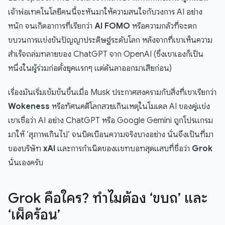
เจ้าพ่อเทคโนโลยีคนนี้จะหันมาให้ความสนใจกับวงการ AI อย่าง
หนัก จนเกิดอาการที่เรียกว่า
AI FOMO
หรือความกลัวที่จะตก
ขบวนการแข่งขันปัญญาประดิษฐ์ระดับโลก หลังจากที่เขาเห็นความ
สำเร็จถล่มทลายของ ChatGPT จาก OpenAI (ซึ่งเขาเองก็เป็น
หนึ่งในผู้ร่วมก่อตั้งยุคแรกๆ แต่ดันลาออกมาเสียก่อน)
เรื่องมันเริ่มเข้มข้นขึ้นเมื่อ Musk ประกาศสงครามกับสิ่งที่เขาเรียกว่า
Wokeness
หรือทัศนคติโลกสวยเกินเหตุในโมเดล AI ของคู่แข่ง
เขาเชื่อว่า AI อย่าง ChatGPT หรือ Google Gemini ถูกโปรแกรม
มาให้ ‘สุภาพเกินไป’ จนบิดเบือนความจริงบางอย่าง นั่นจึงเป็นที่มา
ของบริษัท
xAI
และการกำเนิดของแชทบอทสุดแสบที่ชื่อว่า
Grok
นั่นเองครับ
Grok คือใคร? ทำไมต้อง ‘ขบถ’ และ
‘เผ็ดร้อน’