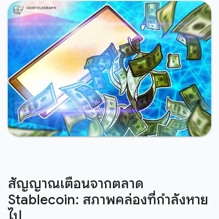
สัญญาณเตือนจากตลาด
Stablecoin: สภาพคล่องที่กำลังหาย
ไป