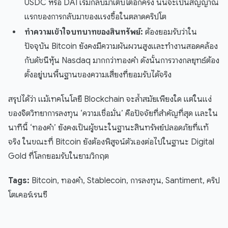
USDC หรือ DAI เริ่มกลับมาเติบโตอีกครั้ง นั่นจะเป็นสัญญาณ
แรกของการกลับมาของแรงซื้อในตลาดคริปโต
ทำความเข้าใจบทบาทของสินทรัพย์:
ต้องยอมรับว่าใน
ปัจจุบัน Bitcoin ยังคงมีความผันผวนสูงและทำงานสอดคล้อง
กับดัชนีหุ้น Nasdaq มากกว่าทองคำ ดังนั้นการวางกลยุทธ์ต้อง
ตั้งอยู่บนพื้นฐานของความเสี่ยงที่ยอมรับได้จริง
สรุปได้ว่า แม้เทคโนโลยี Blockchain จะล้ำสมัยเพียงใด แต่ในแง่
ของจิตวิทยาการลงทุน ‘ความเชื่อมั่น’ คือปัจจัยที่สำคัญที่สุด และใน
นาทีนี้ ‘ทองคำ’ ยังคงเป็นผู้ชนะในฐานะสินทรัพย์ปลอดภัยที่แท้
จริง ในขณะที่ Bitcoin ยังต้องพิสูจน์ตัวเองต่อไปในฐานะ Digital
Gold ที่โลกยอมรับในยามวิกฤต
Tags:
Bitcoin, ทองคำ, Stablecoin, การลงทุน, Santiment, คริป
โตเคอร์เรนซี