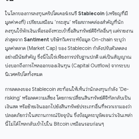
ในโลกของการลงทุนคริปโตเคอร์เรนซี
Stablecoin
(เหรียญที่มี
มูลค่าคงที่) เปรียบเสมือน ‘กระสุน’ หรือสภาพคล่องสำคัญที่นัก
ลงทุนใช้พักเงินเพื่อรอจังหวะเข้าซื้อสินทรัพย์ดิจิทัลอื่นๆ แต่รายงาน
ล่าสุดจาก
Santiment
บริษัทวิเคราะห์ข้อมูล On-chain ระบุว่า
มูลค่าตลาด (Market Cap) ของ Stablecoin กำลังปรับตัวลดลง
อย่างมีนัยสำคัญ ซึ่งนี่ไม่ใช่เพียงการปรับฐานปกติ แต่เป็นสัญญาณ
บ่งบอกถึงการไหลออกของเงินทุน (Capital Outflow) จากระบบ
นิเวศคริปโตทั้งหมด
การลดลงของ Stablecoin สะท้อนให้เห็นว่านักลงทุนกำลัง ‘De-
risking’ หรือลดความเสี่ยง โดยการเปลี่ยนสินทรัพย์ดิจิทัลกลับเป็น
เงินสด หรือย้ายเงินออกไปยังสินทรัพย์ประเภทอื่นที่พวกเขามองว่า
ปลอดภัยกว่าในสถานการณ์ปัจจุบัน ซึ่งข้อมูลระบุชัดเจนว่าเงินเหล่า
นี้ไม่ได้ไหลกลับเข้าไปใน Bitcoin เหมือนรอบก่อนๆ