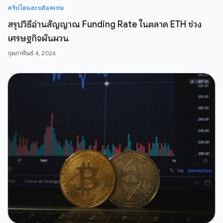
คริปโตและบล๊อคเชน
สรุปวิธีอ่านสัญญาณ Funding Rate ในตลาด ETH ช่วง
เศรษฐกิจผันผวน
กุมภาพันธ์ 4, 2026