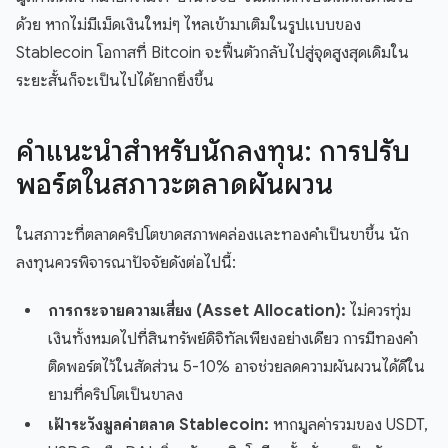
ด้วย หากไม่มีเม็ดเงินใหม่ๆ ไหลเข้ามาเติมในรูปแบบของ
Stablecoin โอกาสที่ Bitcoin จะฟื้นตัวกลับไปสู่จุดสูงสุดเดิมใน
ระยะสั้นก็จะเป็นไปได้ยากยิ่งขึ้น
คำแนะนำสำหรับนักลงทุน: การปรับ
พอร์ตในสภาวะตลาดผันผวน
ในสภาวะที่ตลาดคริปโตขาดสภาพคล่องและทองคำเป็นขาขึ้น นัก
ลงทุนควรพิจารณาปัจจัยดังต่อไปนี้:
การกระจายความเสี่ยง (Asset Allocation):
ไม่ควรทุ่ม
เงินทั้งหมดไปที่สินทรัพย์ดิจิทัลเพียงอย่างเดียว การมีทองคำ
ติดพอร์ตไว้ในสัดส่วน 5-10% อาจช่วยลดความผันผวนได้ดีใน
ยามที่คริปโตเป็นขาลง
เฝ้าระวังมูลค่าตลาด Stablecoin:
หากมูลค่ารวมของ USDT,