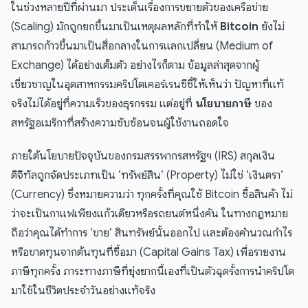
ในช่วงหลายปีที่ผ่านมา ประเด็นเรื่องการขยายตัวของเครือข่าย
(Scaling) มักถูกยกขึ้นมาเป็นเหตุผลหลักที่ทำให้
Bitcoin
ยังไม่
สามารถก้าวขึ้นมาเป็นสื่อกลางในการแลกเปลี่ยน (Medium of
Exchange) ได้อย่างเต็มตัว อย่างไรก็ตาม ข้อมูลล่าสุดจากผู้
เชี่ยวชาญในอุตสาหกรรมคริปโตเคอร์เรนซีชี้ให้เห็นว่า ปัญหาที่แท้
จริงไม่ได้อยู่ที่ความเร็วของธุรกรรม แต่อยู่ที่
นโยบายภาษี
ของ
สหรัฐอเมริกาที่สร้างความซับซ้อนจนผู้ใช้งานถอดใจ
ภายใต้นโยบายปัจจุบันของกรมสรรพากรสหรัฐฯ (IRS) สกุลเงิน
ดิจิทัลถูกจัดประเภทเป็น ‘ทรัพย์สิน’ (Property) ไม่ใช่ ‘เงินตรา’
(Currency) ซึ่งหมายความว่า ทุกครั้งที่คุณใช้ Bitcoin ซื้อสินค้า ไม่
ว่าจะเป็นกาแฟเพียงแก้วเดียวหรือรถยนต์หนึ่งคัน ในทางกฎหมาย
ถือว่าคุณได้ทำการ ‘ขาย’ สินทรัพย์นั้นออกไป และต้องคำนวณกำไร
หรือขาดทุนจากต้นทุนที่ซื้อมา (Capital Gains Tax) เพื่อรายงาน
ภาษีทุกครั้ง ภาระทางภาษีที่ยุ่งยากนี้เองที่เป็นตัวฉุดรั้งการนำคริปโต
มาใช้ในชีวิตประจำวันอย่างแท้จริง