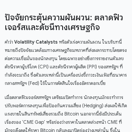
ปัจจัยกระตุ้นความผันผวน: ตลาดฟิว
เจอร์สและดัชนีทางเศรษฐกิจ
คำว่า
Volatility Catalysts
หรือตัวเร่งความผันผวน ในบริบทนี้
หมายถึงปัจจัยแวดล้อมทางเศรษฐกิจมหภาคที่ส่งผลกระทบโดยตรง
ต่อความเชื่อมั่นของนักลงทุน โดยเฉพาะอย่างยิ่งการรายงานตัวเลข
ดัชนีราคาผู้บริโภค (CPI) และดัชนีราคาผู้ผลิต (PPI) ของสหรัฐฯ ที่
กำลังจะมาถึง ซึ่งตัวเลขเหล่านี้เป็นเครื่องบ่งชี้ภาวะเงินเฟ้อที่ธนาคาร
กลางสหรัฐฯ (Fed) ใช้ในการตัดสินใจเรื่องอัตราดอกเบี้ย
เมื่อตลาดฟิวเจอร์สสหรัฐฯ เตรียมเปิดทำการ นักลงทุนมักจะทำการ
ปรับพอร์ตการลงทุนเพื่อป้องกันความเสี่ยง (Hedging) ส่งผลให้เกิด
แรงขายในสินทรัพย์เสี่ยงรวมถึง Bitcoin นอกจากนี้ยังมีประเด็น
เรื่องของ ‘CME Gap’ หรือช่องว่างราคาในตลาดล่วงหน้า CME ที่
มักจะดึงดูดให้ราคา Bitcoin กลับลงมาปิดช่องว่างเหล่านั้น ซึ่งใน