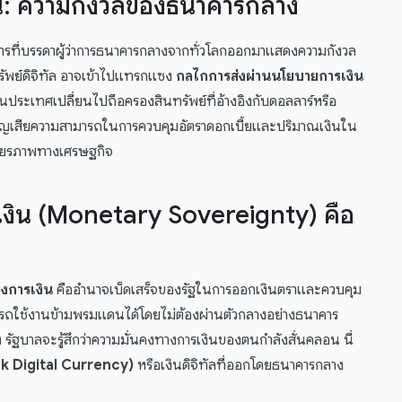
ิน: ความกังวลของธนาคารกลาง
การที่บรรดาผู้ว่าการธนาคารกลางจากทั่วโลกออกมาแสดงความกังวล
ัพย์ดิจิทัล อาจเข้าไปแทรกแซง
กลไกการส่งผ่านนโยบายการเงิน
ระเทศเปลี่ยนไปถือครองสินทรัพย์ที่อ้างอิงกับดอลลาร์หรือ
ะสูญเสียความสามารถในการควบคุมอัตราดอกเบี้ยและปริมาณเงินใน
สถียรภาพทางเศรษฐกิจ
เงิน (Monetary Sovereignty) คือ
งการเงิน
คืออำนาจเบ็ดเสร็จของรัฐในการออกเงินตราและควบคุม
ารถใช้งานข้ามพรมแดนได้โดยไม่ต้องผ่านตัวกลางอย่างธนาคาร
ัฐบาลจะรู้สึกว่าความมั่นคงทางการเงินของตนกำลังสั่นคลอน นี่
k Digital Currency)
หรือเงินดิจิทัลที่ออกโดยธนาคารกลาง