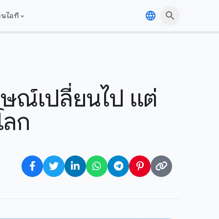
านไอที
ษณ์เปลี่ยนไป แต่
โลก