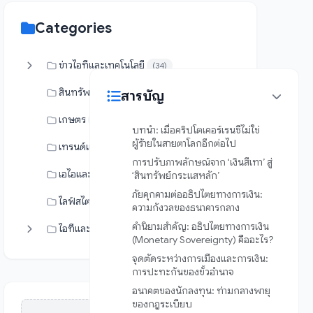
Categories
ข่าวไอทีและเทคโนโลยี
(34)
สินทรัพย์ดิจิทัล
สารบัญ
(0)
เกษตร
(17)
บทนำ: เมื่อคริปโตเคอร์เรนซีไม่ใช่
ผู้ร้ายในสายตาโลกอีกต่อไป
เทรนด์และแกดเจ็ต
(4)
การปรับภาพลักษณ์จาก ‘เงินสีเทา’ สู่
เอไอและระบบอัตโนมัติ
‘สินทรัพย์กระแสหลัก’
(9)
ภัยคุกคามต่ออธิปไตยทางการเงิน:
ไลฟ์สไตล์
(19)
ความกังวลของธนาคารกลาง
คำนิยามสำคัญ: อธิปไตยทางการเงิน
ไอทีและระบบ
(0)
(Monetary Sovereignty) คืออะไร?
จุดตัดระหว่างการเมืองและการเงิน:
การปะทะกันของขั้วอำนาจ
อนาคตของนักลงทุน: ท่ามกลางพายุ
ของกฎระเบียบ