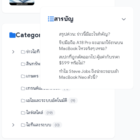
สารบัญ
สรุปด่วน: ข่าวนี้มีอะไรสำคัญ?
Categories
ชิปมือถือ A18 Pro จะเอามาใช้งานบน
MacBook ไหวจริงๆ เหรอ?
ข่าวไอทีและเทคโนโลยี
(34)
สเปกที่ถูกตัดออกไป คุ้มค่ากับราคา
$599 หรือไม่?
สินทรัพย์ดิจิทัล
(0)
ทำไม Steve Jobs ถึงน่าจะชอบเจ้า
เกษตร
(17)
MacBook Neo ตัวนี้?
เทรนด์และแกดเจ็ต
(4)
เอไอและระบบอัตโนมัติ
(9)
ไลฟ์สไตล์
(19)
ไอทีและระบบ
(0)