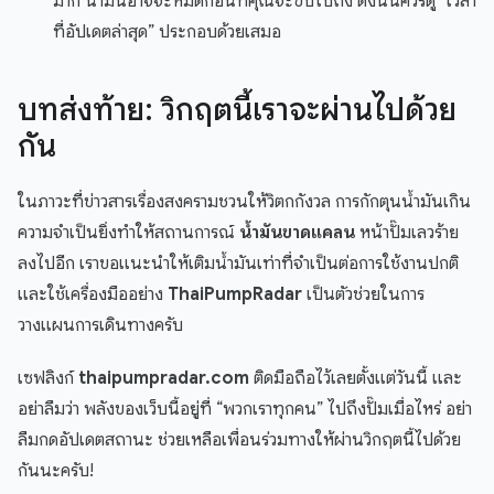
มาก น้ำมันอาจจะหมดก่อนที่คุณจะขับไปถึง ดังนั้นควรดู “เวลา
ที่อัปเดตล่าสุด” ประกอบด้วยเสมอ
บทส่งท้าย: วิกฤตนี้เราจะผ่านไปด้วย
กัน
ในภาวะที่ข่าวสารเรื่องสงครามชวนให้วิตกกังวล การกักตุนน้ำมันเกิน
ความจำเป็นยิ่งทำให้สถานการณ์
น้ำมันขาดแคลน
หน้าปั๊มเลวร้าย
ลงไปอีก เราขอแนะนำให้เติมน้ำมันเท่าที่จำเป็นต่อการใช้งานปกติ
และใช้เครื่องมืออย่าง
ThaiPumpRadar
เป็นตัวช่วยในการ
วางแผนการเดินทางครับ
เซฟลิงก์
thaipumpradar.com
ติดมือถือไว้เลยตั้งแต่วันนี้ และ
อย่าลืมว่า พลังของเว็บนี้อยู่ที่ “พวกเราทุกคน” ไปถึงปั๊มเมื่อไหร่ อย่า
ลืมกดอัปเดตสถานะ ช่วยเหลือเพื่อนร่วมทางให้ผ่านวิกฤตนี้ไปด้วย
กันนะครับ!