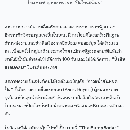
ไทม์ หมดปัญหาขับรถวนหา “ปั๊มไหนมีน้ำมัน”
จากสถานการณ์ความตึงเครียดของสงครามระหว่างสหรัฐฯ และ
อิหร่านที่ทวีความรุนแรงขึ้นในขณะนี้ การโจมตีโครงสร้างพื้นฐาน
ด้านพลังงานและข่าวลือเรื่องการปิดช่องแคบฮอร์มุซ ได้สร้างแรง
กระเพื่อมครั้งใหญ่มาถึงประเทศไทย แม้ภาครัฐจะออกมายืนยันว่า
เรายังมีน้ำมันสำรองใช้ได้อีกกว่า 100 วัน และไม่ได้เกิดภาวะ
“น้ำมัน
ขาดแคลน”
ในระดับประเทศ
แต่ภาพความเป็นจริงที่คนใช้รถต้องเผชิญคือ
“ภาวะน้ำมันหมด
ปั๊ม”
ที่เกิดจากความตื่นตระหนก (Panic Buying) ผู้คนและภาค
ธุรกิจแห่กักตุนน้ำมันพร้อมๆ กันจนระบบโลจิสติกส์กระจายสินค้า
ไม่ทัน หลายปั๊มต้องขึ้นป้ายน้ำมันหมด หรือจำกัดปริมาณการเติมต่อ
คัน
ในวิกฤตที่ต้องขับรถลุ้นไปหน้าปั๊มแบบนี้
“ThaiPumpRadar”