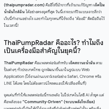
(thaipumpradar.com)
คือฮีโร่ขี่ม้าขาวที่เข้ามาแก้ปัญหา
เช็คปั๊ม
น้ำมันใกล้ฉัน
ได้อย่างตรงจุดที่สุด วันนี้เราจะมารีวิวแบบเจาะลึกว่า
เว็บนี้ทำงานอย่างไร และทำไมทุกคนที่ใช้รถถึง “ต้องมี” ติดมือถือไว้
ในเวลานี้!
ThaiPumpRadar คืออะไร? ทำไมถึง
เป็นเครื่องมือสำคัญในยุคนี้?
ThaiPumpRadar
คือแพลตฟอร์มสำหรับ
เช็คสถานะน้ำมัน
ตาม
ปั๊มต่างๆ ทั่วประเทศไทย ถูกพัฒนาขึ้นมาในรูปแบบ Web
Application (ใช้งานผ่านเบราว์เซอร์อย่าง Safari, Chrome หรือ
LINE ได้เลย โดยไม่ต้องดาวน์โหลดแอปให้เปลืองพื้นที่)
จุดเด่นที่ทำให้แพลตฟอร์มนี้ทรงพลัง ไม่ใช่เทคโนโลยี AI ล้ำยุค แต่
คือพลังของ
“Community-Driven” (ระบบพลังโซเชียล)
แพลตฟอร์มนี้เปิดให้ผู้ใช้งานจริงที่กำลังต่อคิวอยู่หน้าปั๊ม หรือเพิ่ง