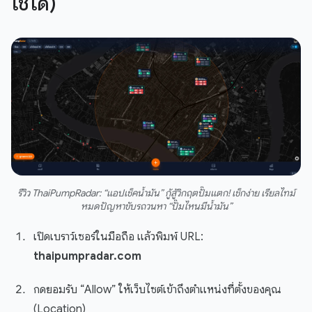
ใช้ได้)
รีวิว ThaiPumpRadar: “แอปเช็คน้ำมัน” กู้สู้วิกฤตปั๊มแตก! เช็กง่าย เรียลไทม์
หมดปัญหาขับรถวนหา “ปั๊มไหนมีน้ำมัน”
เปิดเบราว์เซอร์ในมือถือ แล้วพิมพ์ URL:
thaipumpradar.com
กดยอมรับ “Allow” ให้เว็บไซต์เข้าถึงตำแหน่งที่ตั้งของคุณ
(Location)