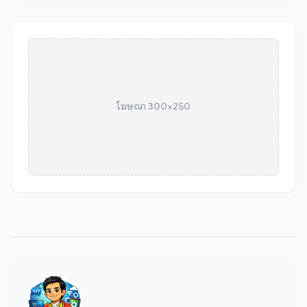
โฆษณา 300×250