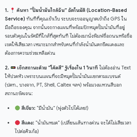
1.
ค้นหา “ปั๊มน้ำมันใกล้ฉัน” อัตโนมัติ (Location-Based
Service)
ทันทีที่คุณเข้าเว็บ ระบบจะขออนุญาตเข้าถึง GPS ใน
มือถือของคุณ จากนั้นจะกางแผนที่พร้อมปักหมุดปั๊มน้ำมันที่อยู่
รอบตัวคุณในรัศมีที่ใกล้ที่สุดทันที ไม่ต้องมานั่งพิมพ์ชื่อถนนหรือชื่อ
เขตให้เสียเวลา เหมาะมากสำหรับคนที่กำลังน้ำมันตกขีดแดงและ
ต้องการความช่วยเหลือด่วน
2.
เช็กสถานะด้วย “โค้ดสี” รู้เรื่องใน 1 วินาที
ไม่ต้องอ่าน Text
ให้ปวดหัว เพราะบนแผนที่จะมีหมุดปั๊มน้ำมันแยกตามแบรนด์
(ปตท., บางจาก, PT, Shell, Caltex ฯลฯ) พร้อมวงแหวนสีบอก
สถานะชัดเจน:
สีเขียว:
“มีน้ำมัน” (พุ่งตัวไปได้เลย!)
สีแดง:
“น้ำมันหมด” (เปลี่ยนเส้นทางด่วน จะได้ไม่เสียเวลา
ไปต่อคิวเก้อ)