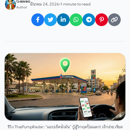
Gawao
มีนาคม 24, 2026
•
1 minute to read
Author
รีวิว ThaiPumpRadar: “แอปเช็คน้ำมัน” กู้สู้วิกฤตปั๊มแตก! เช็กง่าย เรียล