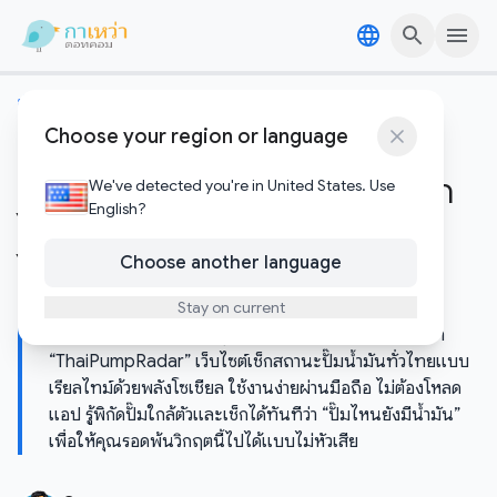
Skip to content
Skip to content
ข่าวไอทีและเทคโนโลยี
Choose your region or language
เช็คปั๊มน้ำมันใกล้ฉัน: รีวิว
ThaiPumpRadar เว็บเดียวที่บอก
We've detected you're in United States. Use
English?
ได้ว่า “ปั๊มไหนมีน้ำมัน” แบบเรียล
Choose another language
ไทม์
Stay on current
วิกฤตน้ำมันขาดแคลนทำวุ่น! ขับรถวนหาจนท้อ ขอแนะนำ
“ThaiPumpRadar” เว็บไซต์เช็กสถานะปั๊มน้ำมันทั่วไทยแบบ
เรียลไทม์ด้วยพลังโซเชียล ใช้งานง่ายผ่านมือถือ ไม่ต้องโหลด
แอป รู้พิกัดปั๊มใกล้ตัวและเช็กได้ทันทีว่า “ปั๊มไหนยังมีน้ำมัน”
เพื่อให้คุณรอดพ้นวิกฤตนี้ไปได้แบบไม่หัวเสีย