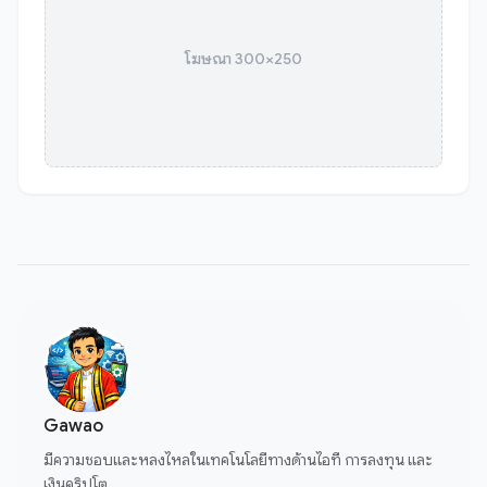
โฆษณา 300×250
Gawao
มีความชอบและหลงไหลในเทคโนโลยีทางด้านไอที การลงทุน และ
เงินคริปโต ..