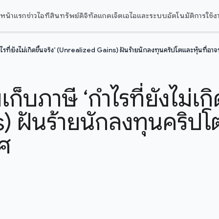
หน้าแรก
ข่าวไอที
สินทรัพย์ดิจิทัล
แกดเจ็ต
เอไอและระบบอัตโนมัติ
การใช้ง
กำไรที่ยังไม่เกิดขึ้นจริง’ (Unrealized Gains) ฝันร้ายนักลงทุนคริปโตและหุ้นท
็บภาษี ‘กำไรที่ยังไม่เกิด
 ฝันร้ายนักลงทุนคริปโต
ศ