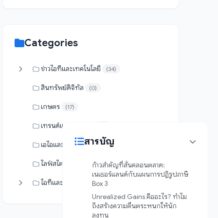
Categories
ข่าวไอทีและเทคโนโลยี
(34)
สินทรัพย์ดิจิทัล
(0)
เกษตร
(17)
เทรนด์และแกดเจ็ต
(4)
สารบัญ
เอไอและระบบอัตโนมัติ
(9)
ไลฟ์สไตล์
(19)
ก้าวสำคัญที่สั่นคลอนตลาด:
เนเธอร์แลนด์กับแผนการปฏิรูปภาษี
ไอทีและระบบ
Box 3
(0)
Unrealized Gains คืออะไร? ทำไม
ถึงสร้างความตื่นตระหนกให้นัก
ลงทุน