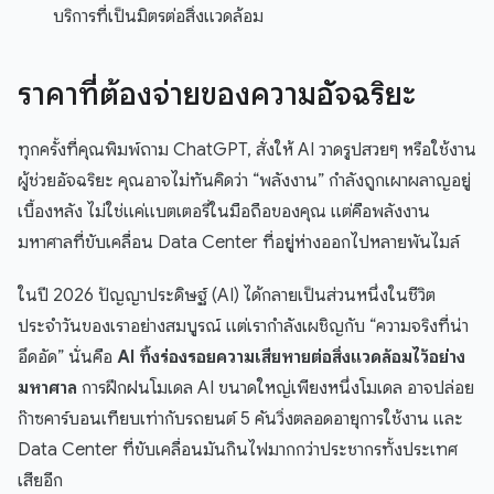
บริการที่เป็นมิตรต่อสิ่งแวดล้อม
ราคาที่ต้องจ่ายของความอัจฉริยะ
ทุกครั้งที่คุณพิมพ์ถาม ChatGPT, สั่งให้ AI วาดรูปสวยๆ หรือใช้งาน
ผู้ช่วยอัจฉริยะ คุณอาจไม่ทันคิดว่า “พลังงาน” กำลังถูกเผาผลาญอยู่
เบื้องหลัง ไม่ใช่แค่แบตเตอรี่ในมือถือของคุณ แต่คือพลังงาน
มหาศาลที่ขับเคลื่อน Data Center ที่อยู่ห่างออกไปหลายพันไมล์
ในปี 2026 ปัญญาประดิษฐ์ (AI) ได้กลายเป็นส่วนหนึ่งในชีวิต
ประจำวันของเราอย่างสมบูรณ์ แต่เรากำลังเผชิญกับ “ความจริงที่น่า
อึดอัด” นั่นคือ
AI ทิ้งร่องรอยความเสียหายต่อสิ่งแวดล้อมไว้อย่าง
มหาศาล
การฝึกฝนโมเดล AI ขนาดใหญ่เพียงหนึ่งโมเดล อาจปล่อย
ก๊าซคาร์บอนเทียบเท่ากับรถยนต์ 5 คันวิ่งตลอดอายุการใช้งาน และ
Data Center ที่ขับเคลื่อนมันกินไฟมากกว่าประชากรทั้งประเทศ
เสียอีก