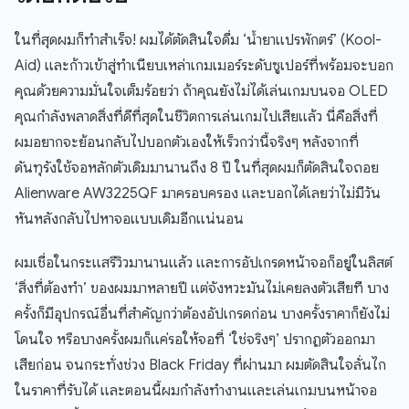
ในที่สุดผมก็ทำสำเร็จ! ผมได้ตัดสินใจดื่ม ‘น้ำยาแปรพักตร์’ (Kool-
Aid) และก้าวเข้าสู่ทำเนียบเหล่าเกมเมอร์ระดับซูเปอร์ที่พร้อมจะบอก
คุณด้วยความมั่นใจเต็มร้อยว่า ถ้าคุณยังไม่ได้เล่นเกมบนจอ OLED
คุณกำลังพลาดสิ่งที่ดีที่สุดในชีวิตการเล่นเกมไปเสียแล้ว นี่คือสิ่งที่
ผมอยากจะย้อนกลับไปบอกตัวเองให้เร็วกว่านี้จริงๆ หลังจากที่
ดันทุรังใช้จอหลักตัวเดิมมานานถึง 8 ปี ในที่สุดผมก็ตัดสินใจถอย
Alienware AW3225QF มาครอบครอง และบอกได้เลยว่าไม่มีวัน
หันหลังกลับไปหาจอแบบเดิมอีกแน่นอน
ผมเชื่อในกระแสรีวิวมานานแล้ว และการอัปเกรดหน้าจอก็อยู่ในลิสต์
‘สิ่งที่ต้องทำ’ ของผมมาหลายปี แต่จังหวะมันไม่เคยลงตัวเสียที บาง
ครั้งก็มีอุปกรณ์อื่นที่สำคัญกว่าต้องอัปเกรดก่อน บางครั้งราคาก็ยังไม่
โดนใจ หรือบางครั้งผมก็แค่รอให้จอที่ ‘ใช่จริงๆ’ ปรากฏตัวออกมา
เสียก่อน จนกระทั่งช่วง Black Friday ที่ผ่านมา ผมตัดสินใจลั่นไก
ในราคาที่รับได้ และตอนนี้ผมกำลังทำงานและเล่นเกมบนหน้าจอ