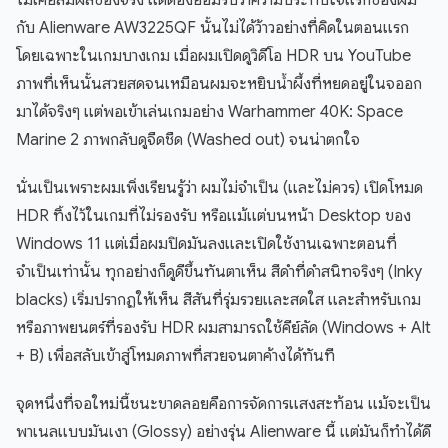
ไม่เคยสัมผัสของจริง แต่ต้องยอมรับว่าความประทับใจแรกของผม
กับ Alienware AW3225QF นั้นไม่ได้ว้าวอย่างที่คิดในตอนแรก
โดยเฉพาะในเกมบางเกม เมื่อผมเปิดดูวิดีโอ HDR บน YouTube
ภาพที่เห็นนั้นสวยสดจนเหมือนผมจะหยิบน้ำผึ้งที่หยดอยู่ในจออก
มาได้จริงๆ แต่พอเข้าเล่นเกมอย่าง Warhammer 40K: Space
Marine 2 ภาพกลับดูจืดชืด (Washed out) จนน่าตกใจ
นั่นเป็นเพราะผมเพิ่งเรียนรู้ว่า ผมไม่จำเป็น (และไม่ควร) เปิดโหมด
HDR ทิ้งไว้ในเกมที่ไม่รองรับ หรือแม้แต่บนหน้า Desktop ของ
Windows 11 แต่เมื่อผมปิดมันลงและเปิดใช้งานเฉพาะตอนที่
จำเป็นเท่านั้น ทุกอย่างก็ดูดีขึ้นทันตาเห็น สีดำที่ดำสนิทจริงๆ (Inky
blacks) เริ่มปรากฏให้เห็น สีสันที่รุ่มรวยและสดใส และสำหรับเกม
หรือภาพยนตร์ที่รองรับ HDR ผมสามารถใช้คีย์ลัด (Windows + Alt
+ B) เพื่อสลับเข้าสู่โหมดภาพที่สวยจนตาค้างได้ทันที
จุดหนึ่งที่จอใหม่นี้ชนะขาดลอยคือการจัดการแสงสะท้อน แม้จะเป็น
พาเนลแบบมันเงา (Glossy) อย่างรุ่น Alienware นี้ แต่มันก็ทำได้ดี