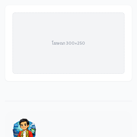
โฆษณา 300×250