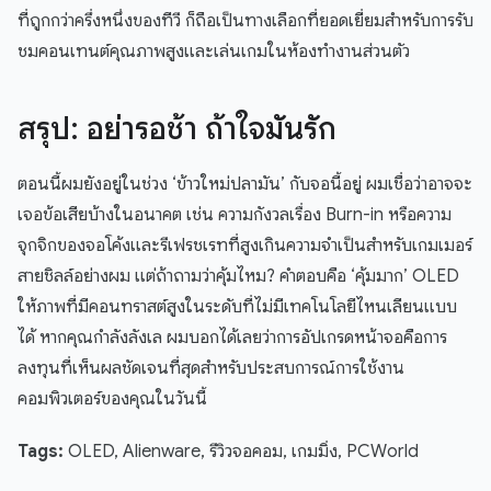
ที่ถูกกว่าครึ่งหนึ่งของทีวี ก็ถือเป็นทางเลือกที่ยอดเยี่ยมสำหรับการรับ
ชมคอนเทนต์คุณภาพสูงและเล่นเกมในห้องทำงานส่วนตัว
สรุป: อย่ารอช้า ถ้าใจมันรัก
ตอนนี้ผมยังอยู่ในช่วง ‘ข้าวใหม่ปลามัน’ กับจอนี้อยู่ ผมเชื่อว่าอาจจะ
เจอข้อเสียบ้างในอนาคต เช่น ความกังวลเรื่อง Burn-in หรือความ
จุกจิกของจอโค้งและรีเฟรชเรทที่สูงเกินความจำเป็นสำหรับเกมเมอร์
สายชิลล์อย่างผม แต่ถ้าถามว่าคุ้มไหม? คำตอบคือ ‘คุ้มมาก’ OLED
ให้ภาพที่มีคอนทราสต์สูงในระดับที่ไม่มีเทคโนโลยีไหนเลียนแบบ
ได้ หากคุณกำลังลังเล ผมบอกได้เลยว่าการอัปเกรดหน้าจอคือการ
ลงทุนที่เห็นผลชัดเจนที่สุดสำหรับประสบการณ์การใช้งาน
คอมพิวเตอร์ของคุณในวันนี้
Tags:
OLED, Alienware, รีวิวจอคอม, เกมมิ่ง, PCWorld