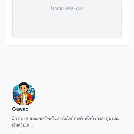
โฆษณา 300×250
Gawao
มีความชอบและหลงไหลในเทคโนโลยีทางด้านไอที การลงทุน และ
เงินคริปโต ..