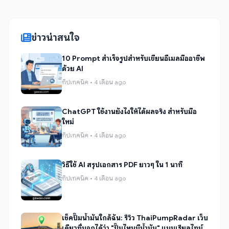
ข่าวน่าสนใจ
10 Prompt สำเร็จรูปสำหรับเขียนอีเมลมืออาชีพ
ด้วย AI
ทิปเทคนิค • 4 เดือน ago
ChatGPT ใช้งานยังไงให้ได้ผลจริง สำหรับมือ
ใหม่
ทิปเทคนิค • 4 เดือน ago
วิธีใช้ AI สรุปเอกสาร PDF ยาวๆ ใน 1 นาที
ทิปเทคนิค • 4 เดือน ago
เช็คปั๊มน้ำมันใกล้ฉัน: รีวิว ThaiPumpRadar เว็บ
เดียวที่บอกได้ว่า "ปั๊มไหนมีน้ำมัน" แบบเรียลไทม์