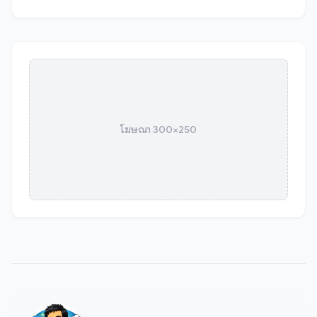
โฆษณา 300×250