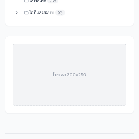
ไลฟ์สไตล์
(19)
ไอทีและระบบ
(0)
โฆษณา 300×250