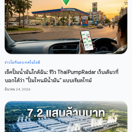
ข่าวไอทีและเทคโนโลยี
เช็คปั๊มน้ำมันใกล้ฉัน: รีวิว ThaiPumpRadar เว็บเดียวที่
บอกได้ว่า "ปั๊มไหนมีน้ำมัน" แบบเรียลไทม์
มีนาคม 24, 2026