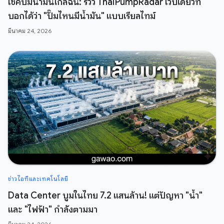
เช็คปั๊มน้ำมันใกล้ฉัน: รีวิว ThaiPumpRadar เว็บเดียวที่
บอกได้ว่า "ปั๊มไหนมีน้ำมัน" แบบเรียลไทม์
มีนาคม 24, 2026
ข่าวไอทีและเทคโนโลยี
Data Center บูมในไทย 7.2 แสนล้าน! แต่ปัญหา "น้ำ"
และ "ไฟฟ้า" กำลังตามมา