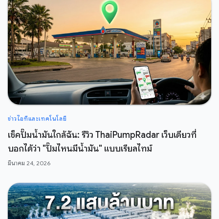
ข่าวไอทีและเทคโนโลยี
เช็คปั๊มน้ำมันใกล้ฉัน: รีวิว ThaiPumpRadar เว็บเดียวที่
บอกได้ว่า "ปั๊มไหนมีน้ำมัน" แบบเรียลไทม์
มีนาคม 24, 2026