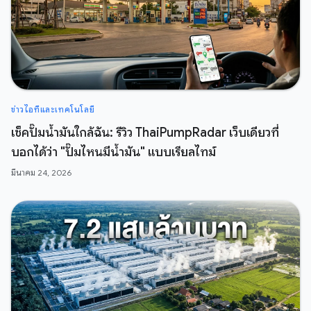
ข่าวไอทีและเทคโนโลยี
เช็คปั๊มน้ำมันใกล้ฉัน: รีวิว ThaiPumpRadar เว็บเดียวที่
บอกได้ว่า "ปั๊มไหนมีน้ำมัน" แบบเรียลไทม์
มีนาคม 24, 2026