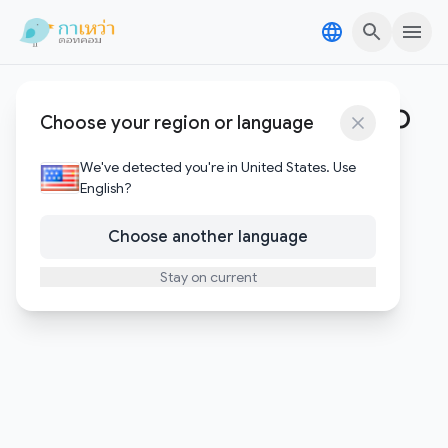
Skip to content
Skip to content
dog hydration on-the-go
Choose your region or language
0
บทความ
We've detected you're in United States. Use
English?
Choose another language
Stay on current