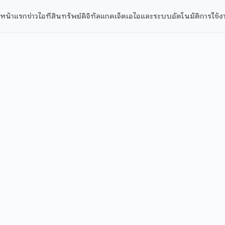
หน้าแรก
ข่าวไอที
สินทรัพย์ดิจิทัล
แกดเจ็ต
เอไอและระบบอัตโนมัติ
การใช้ง
น