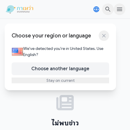
Skip to content
Skip to content
Sungei Buloh Wetland
Choose your region or language
Reserve
We've detected you're in United States. Use
English?
0
บทความ
Choose another language
Stay on current
ไม่พบข่าว