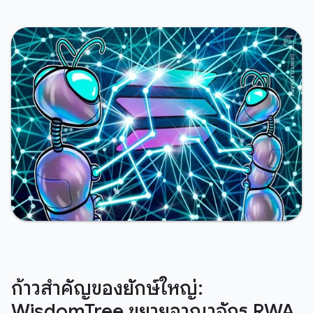
ก้าวสำคัญของยักษ์ใหญ่:
WisdomTree ขยายอาณาจักร RWA